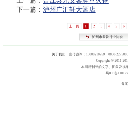
上一篇：
合江县九支客满堂火锅
下一篇：
泸州广汇轩大酒店
上一页
1
2
3
4
5
6
泸州市餐饮行业协会
关于我们
宣传咨询：18008210959 0830-2275
Copyright @ 2011-
本网所刊登的文字、图象及视
蜀ICP备11017
备