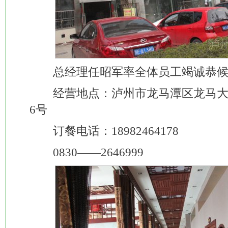
总经理任昭军率全体员工竭诚恭候
经营地点：泸州市龙马潭区龙马大道
6号
订餐电话：18982464178
0830——2646999