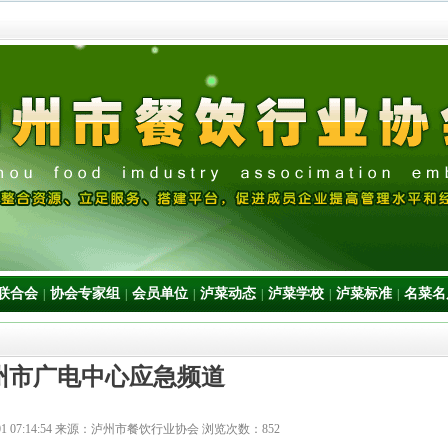
联合会
协会专家组
会员单位
泸菜动态
泸菜学校
泸菜标准
名菜名
|
|
|
|
|
|
州市广电中心应急频道
1 07:14:54
来源：泸州市餐饮行业协会 浏览次数：
852