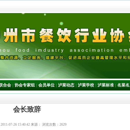
联合会
协会专家组
会员单位
泸菜动态
泸菜学校
泸菜标准
名菜名
|
|
|
|
|
|
会长致辞
：
2011-07-26 15:40:42
来源： 浏览次数：
2629