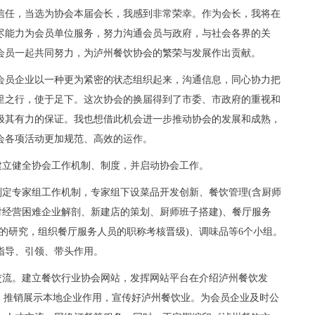
任，当选为协会本届会长，我感到非常荣幸。作为会长，我将在
尽能力为会员单位服务，努力沟通会员与政府，与社会各界的关
会员一起共同努力，为泸州餐饮协会的繁荣与发展作出贡献。
员企业以一种更为紧密的状态组织起来，沟通信息，同心协力把
里之行，使于足下。这次协会的换届得到了市委、市政府的重视和
极其有力的保证。我也想借此机会进一步推动协会的发展和成熟，
会各项活动更加规范、高效的运作。
立健全协会工作机制、制度，并启动协会工作。
定专家组工作机制，专家组下设菜品开发创新、餐饮管理(含厨师
对经营困难企业解剖、新建店的策划、厨师班子搭建)、餐厅服务
的研究，组织餐厅服务人员的职称考核晋级)、调味品等6个小组。
指导、引领、带头作用。
流。建立餐饮行业协会网站，发挥网站平台在介绍泸州餐饮发
况，推销展示本地企业作用，宣传好泸州餐饮业。为会员企业及时公