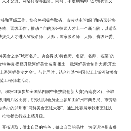
、人才交流、网络订餐等服务。同时，不定期编印《泸州餐饮文
核和晋级工作。协会将积极争取省、市劳动主管部门和省烹饪协
考核、晋级工作，推动全市的烹饪技师人才上一个新台阶，以适应
些拔尖人才进入省级名师、大师，国家级名师、大师、省级评委、
美食之乡”城市名片。协会将以“特色街、名店、名师、名菜”的
特色街;提档升级河鲜美食名店;推出一批河鲜美食制作大师;开发
上游河鲜美食之乡”。与此同时，结合打造“中国长江上游河鲜美食
示范工程创建活动。
。积极组织参加全国第四届中餐技能创新大赛(西南赛区)、争取
赛川南片区比赛，积极组织会员企业参加由泸州市商务局、市劳动
会承办的泸州市“河鲜美食烹饪大赛”。通过比赛展示我市烹饪技
，推动餐饮行业上档升级。
开拓进取，做出自己的特色，做出自己的品牌，为促进泸州市餐