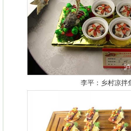
李平：乡村凉拌