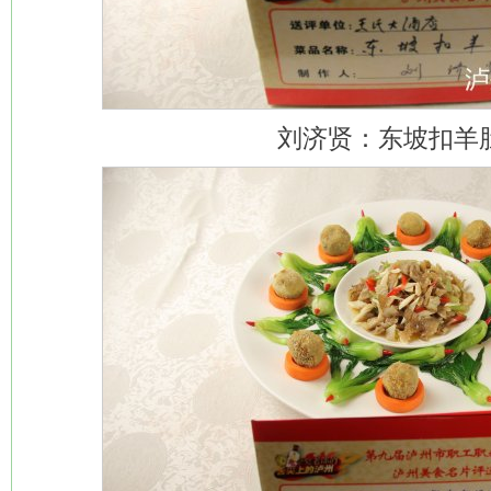
刘济贤：东坡扣羊