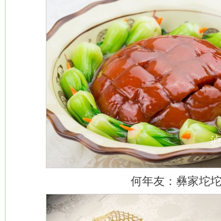
何年友：彝家坨