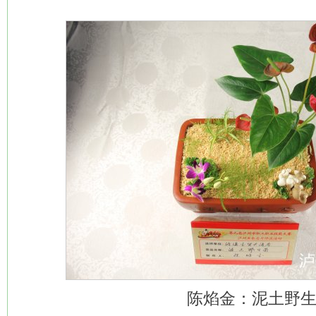
陈焰金：泥土野