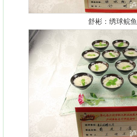
舒彬：绣球鲩