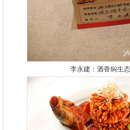
李永建：酒香焖生