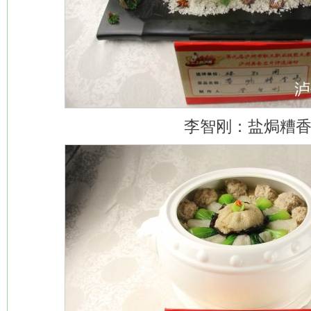
李智刚：盐焗糟