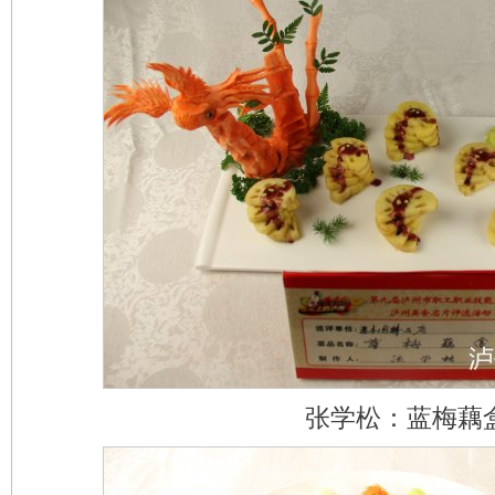
张学松：蓝梅藕