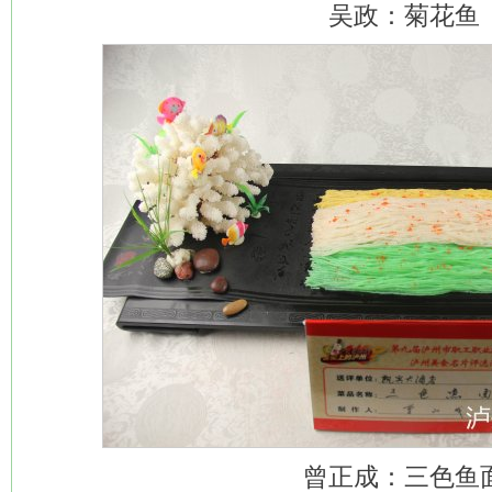
吴政：菊花鱼
曾正成：三色鱼