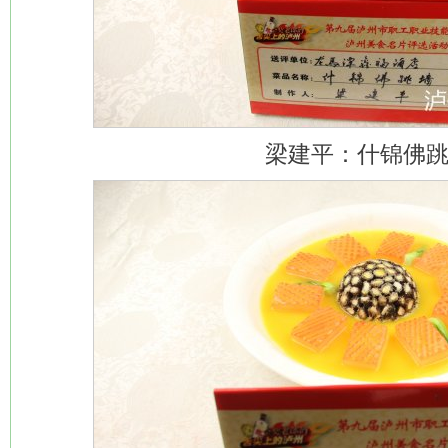
梁建平：什锦佛