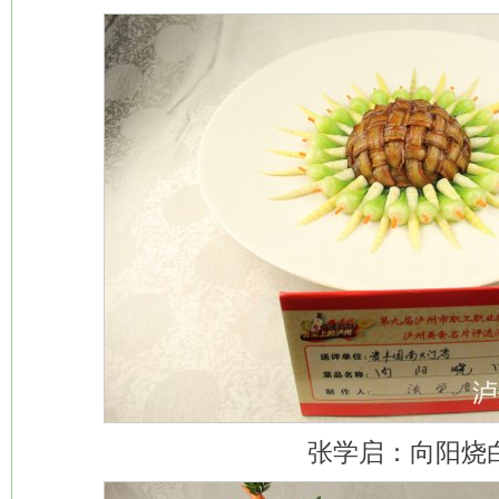
张学启：向阳烧