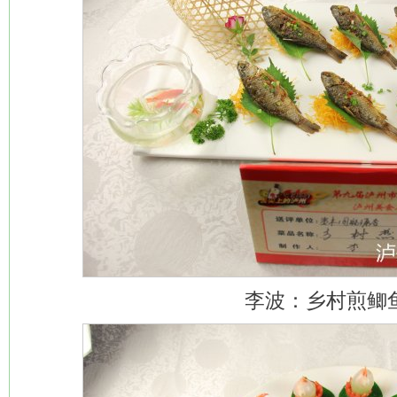
李波：乡村煎鲫