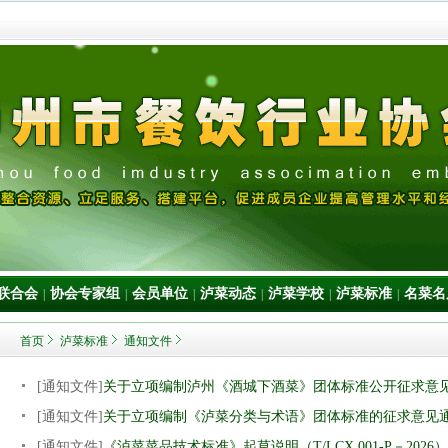
联合会
协会专家组
会员单位
泸菜动态
泸菜学校
泸菜标准
名菜名
|
|
|
|
|
|
首页
泸菜标准
通知文件
[通知文件]
关于立项编制泸州《酒城下酒菜》团体标准公开征求意
[通知文件]
关于立项编制《泸菜分类与术语》团体标准的征求意见
[通知文件]
《泸菜菜品技术标准》起草说明（T/LCX 001-P－2026）